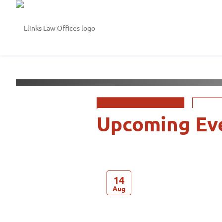
Welcome to
Llinks Law
See Events
14
Aug